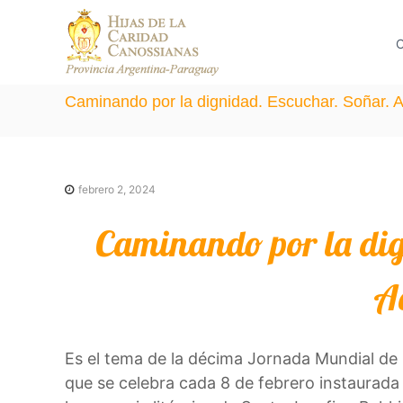
S
C
H
a
a
C
i
n
l
j
o
t
a
Caminando por la dignidad. Escuchar. Soñar. A
s
a
s
s
d
r
i
e
a
a
n
febrero 2, 2024
l
l
a
a
c
Caminando por la dig
s
C
o
a
n
A
r
t
i
e
d
Es el tema de la décima Jornada Mundial de 
n
a
que se celebra cada 8 de febrero instaurada
d
i