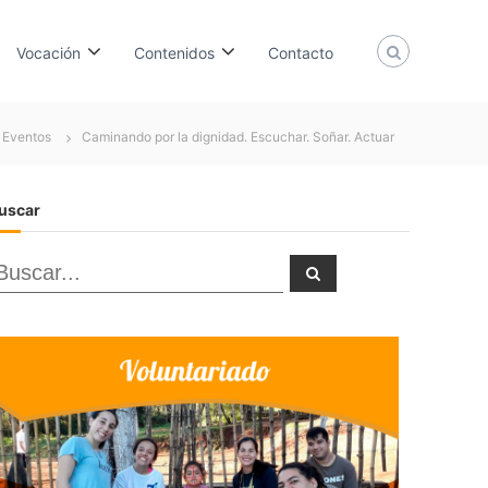
Vocación
Contenidos
Contacto
y Eventos
Caminando por la dignidad. Escuchar. Soñar. Actuar
uscar
B
B
u
u
s
c
a
r