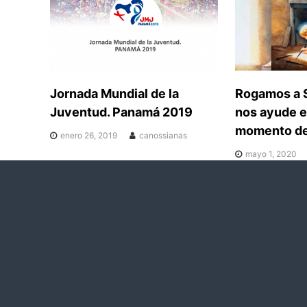
g
a
c
Jornada Mundial de la
Rogamos a 
i
Juventud. Panamá 2019
nos ayude e
momento de
enero 26, 2019
canossianas
ó
mayo 1, 2020
n
d
e
e