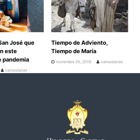
San José que
Tiempo de Adviento,
n este
Tiempo de María
 pandemia
noviembre 30, 2019
canossianas
canossianas