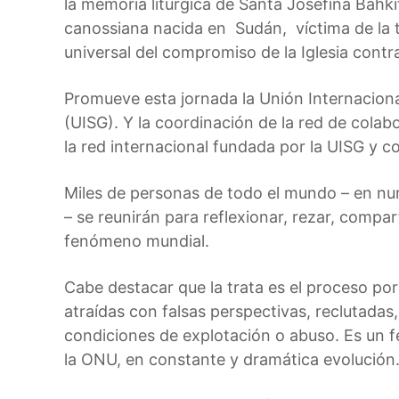
la memoria litúrgica de Santa Josefina Bahkit
C
d
canossiana nacida en Sudán, víctima de la t
a
o
universal del compromiso de la Iglesia contr
n
o
Promueve esta jornada la Unión Internacion
s
(UISG). Y la coordinación de la red de colab
s
la red internacional fundada por la UISG y c
i
a
Miles de personas de todo el mundo – en n
n
– se reunirán para reflexionar, rezar, compa
a
fenómeno mundial.
s
Cabe destacar que la trata es el proceso po
atraídas con falsas perspectivas, reclutadas,
condiciones de explotación o abuso. Es un 
la ONU, en constante y dramática evolución