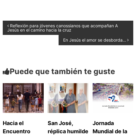
c
at
itt
m
e
s
er
p
b
A
ar
N
Reflexión para jóvenes canossianos que acompañan A
Jesús en el camino hacia la cruz
o
p
tir
En Jesús el amor se desborda…
a
o
p
k
v
Puede que también te guste
e
g
a
Hacia el
San José,
Jornada
c
Encuentro
réplica humilde
Mundial de la