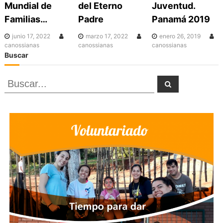
Mundial de
del Eterno
Juventud.
i
Familias…
Padre
Panamá 2019
ó
junio 17, 2022
marzo 17, 2022
enero 26, 2019
canossianas
canossianas
canossianas
Buscar
n
B
B
d
u
u
s
c
a
s
e
r
c
e
a
r
n
:
t