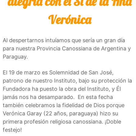
alegría con el Sí de la Hna
a
d
n
o
a
Verónica
s
Al despertarnos intuíamos que sería un gran día
para nuestra Provincia Canossiana de Argentina y
Paraguay.
El 19 de marzo es Solemnidad de San José,
patrono de nuestro Instituto, bajo su protección la
Fundadora ha puesto la obra del Instituto, y Él
jamás nos ha desamparado. En esta fecha
también celebramos la fidelidad de Dios porque
Verónica Garay (22 años, paraguaya) hizo su
primera profesión religiosa canossiana. ¡Doble
festejo!