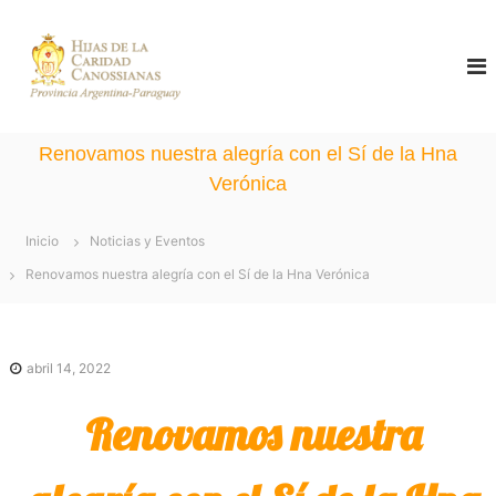
S
a
C
H
i
a
l
j
n
a
t
o
s
a
d
s
Renovamos nuestra alegría con el Sí de la Hna
e
r
s
Verónica
l
i
a
a
C
a
Inicio
Noticias y Eventos
l
a
n
r
Renovamos nuestra alegría con el Sí de la Hna Verónica
c
a
i
d
o
s
a
n
d
C
abril 14, 2022
t
a
n
e
Renovamos nuestra
o
n
s
s
i
i