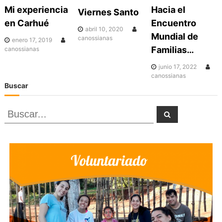
Mi experiencia
Hacia el
c
Viernes Santo
en Carhué
Encuentro
abril 10, 2020
Mundial de
i
canossianas
enero 17, 2019
Familias…
canossianas
ó
junio 17, 2022
canossianas
Buscar
n
B
B
d
u
u
s
c
a
s
e
r
c
e
a
r
n
: