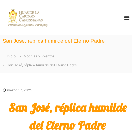
S
a
C
H
i
a
l
j
n
a
t
o
s
a
d
s
San José, réplica humilde del Eterno Padre
e
r
s
l
i
a
a
Inicio
Noticias y Eventos
C
a
l
a
San José, réplica humilde del Eterno Padre
n
r
c
a
i
d
o
s
a
marzo 17, 2022
n
d
C
t
a
San José, réplica humilde
n
e
o
n
s
del Eterno Padre
s
i
i