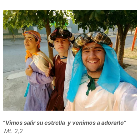
a
d
n
o
a
s
“Vimos salir su estrella y venimos a adorarlo”
Mt. 2,2