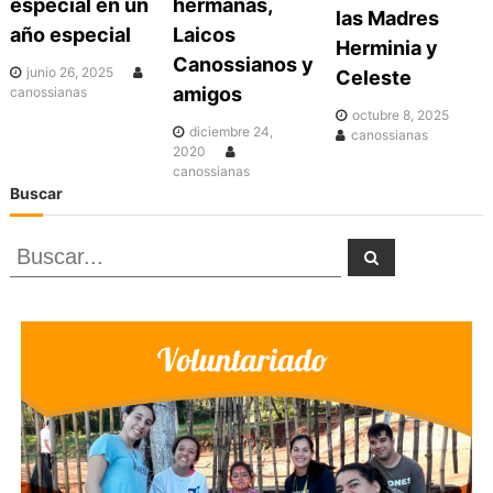
especial en un
hermanas,
las Madres
c
año especial
Laicos
Herminia y
Canossianos y
junio 26, 2025
Celeste
i
amigos
canossianas
octubre 8, 2025
diciembre 24,
canossianas
ó
2020
canossianas
Buscar
n
B
B
d
u
u
s
c
a
s
e
r
c
a
e
r
n
: