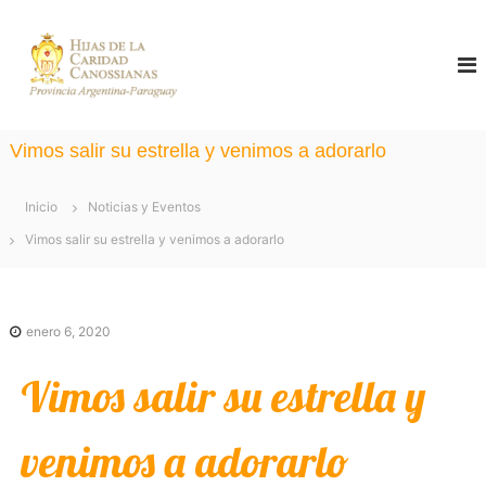
S
a
C
H
i
a
l
j
n
a
t
o
s
a
d
s
Vimos salir su estrella y venimos a adorarlo
e
r
s
l
i
a
a
Inicio
Noticias y Eventos
C
a
l
a
Vimos salir su estrella y venimos a adorarlo
n
r
c
a
i
d
o
s
a
enero 6, 2020
n
d
C
t
a
Vimos salir su estrella y
n
e
o
n
s
venimos a adorarlo
s
i
i