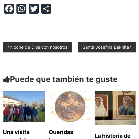
F
W
T
C
a
h
w
o
c
at
itt
m
e
s
er
p
b
A
ar
N
Noche de Dios con nosotros
Santa Josefina Bakhita
o
p
tir
a
o
p
k
Puede que también te guste
v
e
g
a
Una visita
Queridas
La historia de