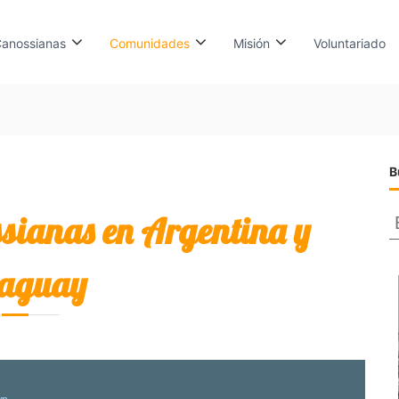
anossianas
Comunidades
Misión
Voluntariado
B
ianas en Argentina y
aguay
s
c
a
r
: