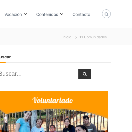
Vocación
Contenidos
Contacto
Inicio
11 Comunidades
uscar
B
B
u
u
s
c
a
r