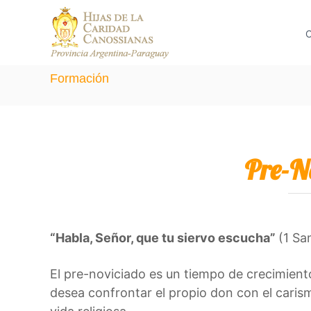
S
C
H
a
a
C
i
n
l
j
o
t
a
Formación
s
a
s
s
d
r
i
e
a
a
n
l
l
Pre-N
a
a
c
s
C
o
a
n
r
t
“Habla, Señor, que tu siervo escucha”
(1 Sa
i
e
d
El pre-noviciado es un tiempo de crecimient
n
a
desea confrontar el propio don con el caris
d
i