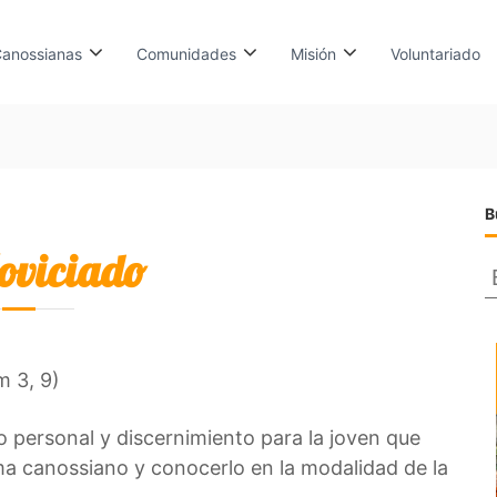
anossianas
Comunidades
Misión
Voluntariado
B
oviciado
s
c
m 3, 9)
a
o personal y discernimiento para la joven que
r
ma canossiano y conocerlo en la modalidad de la
: