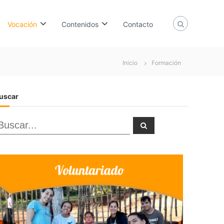
Vocación
Contenidos
Contacto
Inicio
Formación
uscar
B
B
u
u
s
c
a
r