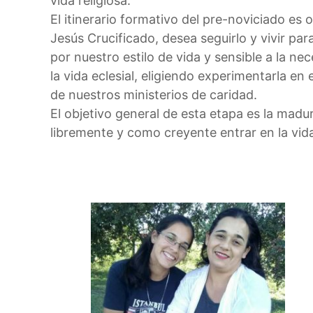
vida religiosa.
C
d
El itinerario formativo del pre-noviciado es 
a
o
Jesús Crucificado, desea seguirlo y vivir par
n
por nuestro estilo de vida y sensible a la ne
o
la vida eclesial, eligiendo experimentarla e
s
de nuestros ministerios de caridad.
s
El objetivo general de esta etapa es la madur
i
libremente y como creyente entrar en la vi
a
n
a
s