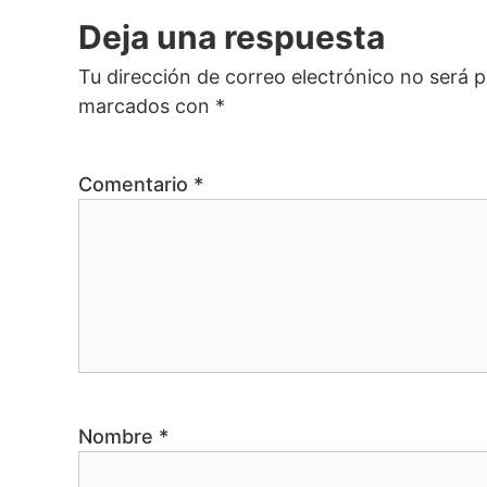
Deja una respuesta
n
Tu dirección de correo electrónico no será p
d
marcados con
*
e
Comentario
*
e
n
t
r
Nombre
*
a