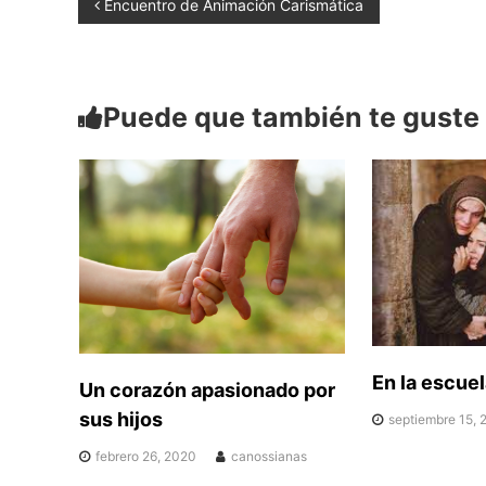
N
Encuentro de Animación Carismática
C
d
a
o
a
n
o
Puede que también te guste
v
s
s
e
i
a
g
n
a
a
s
c
En la escuel
Un corazón apasionado por
i
sus hijos
septiembre 15, 
febrero 26, 2020
canossianas
ó