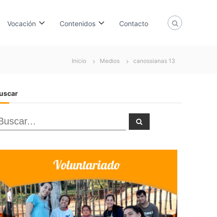
Vocación
Contenidos
Contacto
Inicio
Medios
canossianas 13
uscar
B
B
u
u
s
c
a
r