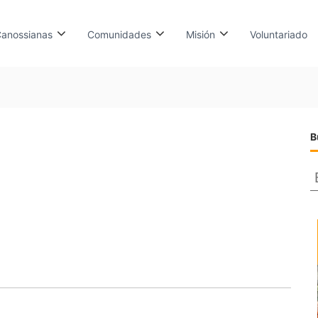
anossianas
Comunidades
Misión
Voluntariado
B
s
c
a
r
: