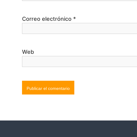
d
Correo electrónico
*
a
s
Web