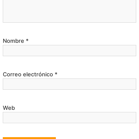
r
a
Nombre
*
d
a
Correo electrónico
*
s
Web