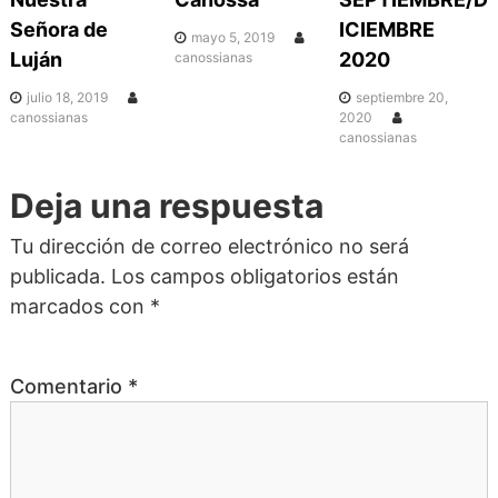
c
Señora de
ICIEMBRE
mayo 5, 2019
i
Luján
2020
canossianas
julio 18, 2019
septiembre 20,
ó
canossianas
2020
canossianas
n
Deja una respuesta
d
Tu dirección de correo electrónico no será
publicada.
Los campos obligatorios están
e
marcados con
*
e
Comentario
*
n
t