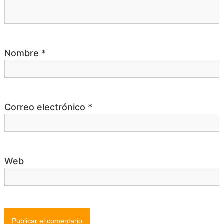
r
a
Nombre
*
d
a
Correo electrónico
*
s
Web