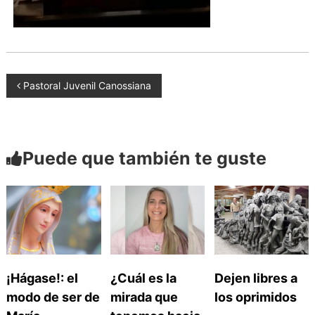
a
d
n
o
a
s
N
Pastoral Juvenil Canossiana
a
Puede que también te guste
v
e
g
a
¡Hágase!: el
¿Cuál es la
Dejen libres a
modo de ser de
mirada que
los oprimidos