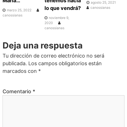
c
María…
tenemos hacia
agosto 25, 2021
lo que vendrá?
canossianas
marzo 25, 2022
i
canossianas
noviembre 9,
2020
canossianas
ó
Deja una respuesta
n
Tu dirección de correo electrónico no será
d
publicada.
Los campos obligatorios están
marcados con
*
e
e
Comentario
*
n
t