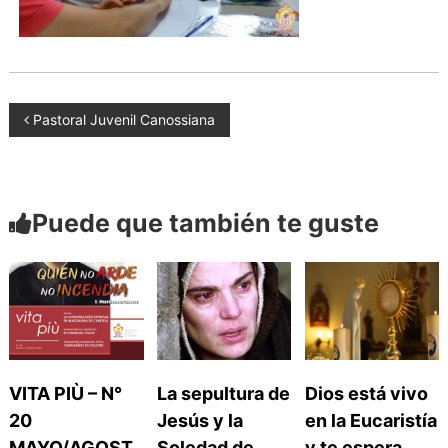
a
d
n
o
a
s
N
Pastoral Juvenil Canossiana
a
Puede que también te guste
v
e
g
a
VITA PIÙ – N°
La sepultura de
Dios está vivo
20
Jesús y la
en la Eucaristía
MAYO/AGOST
Soledad de
y te espera