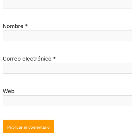
r
a
Nombre
*
d
a
Correo electrónico
*
s
Web