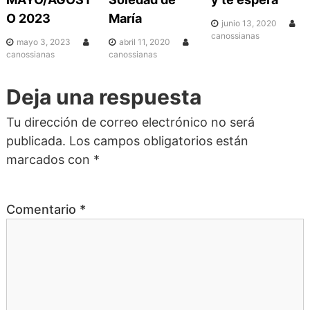
c
O 2023
María
junio 13, 2020
i
canossianas
mayo 3, 2023
abril 11, 2020
canossianas
canossianas
ó
Deja una respuesta
n
Tu dirección de correo electrónico no será
publicada.
Los campos obligatorios están
d
marcados con
*
e
Comentario
*
e
n
t