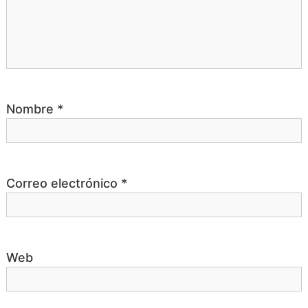
r
a
d
Nombre
*
a
s
Correo electrónico
*
Web