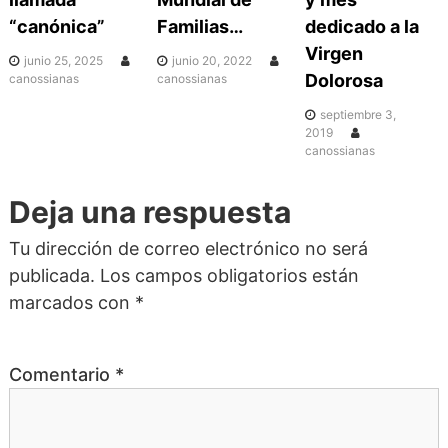
c
“canónica”
Familias…
dedicado a la
i
Virgen
junio 25, 2025
junio 20, 2022
Dolorosa
canossianas
canossianas
ó
septiembre 3,
2019
canossianas
n
Deja una respuesta
d
Tu dirección de correo electrónico no será
e
publicada.
Los campos obligatorios están
marcados con
*
e
n
Comentario
*
t