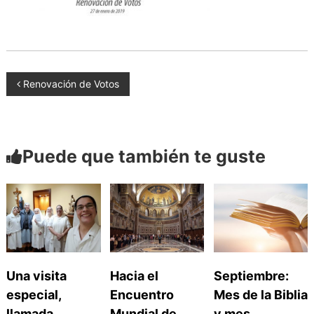
a
d
n
o
a
s
N
Renovación de Votos
a
Puede que también te guste
v
e
g
a
Una visita
Hacia el
Septiembre:
especial,
Encuentro
Mes de la Biblia
llamada
Mundial de
y mes