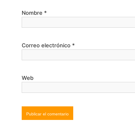
r
Nombre
*
a
d
Correo electrónico
*
a
s
Web