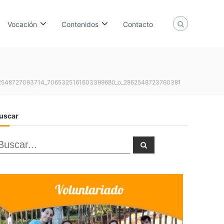
Vocación
Contenidos
Contacto
2548727093714_7065325161603399680_o_2862548723760381
uscar
B
B
u
u
s
c
a
r