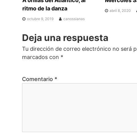
A orillas del Atlántico, al
Miércoles S
i
ritmo de la danza
abril 8, 2020
octubre 9, 2019
canossianas
ó
Deja una respuesta
n
Tu dirección de correo electrónico no será p
d
marcados con
*
e
Comentario
*
e
n
t