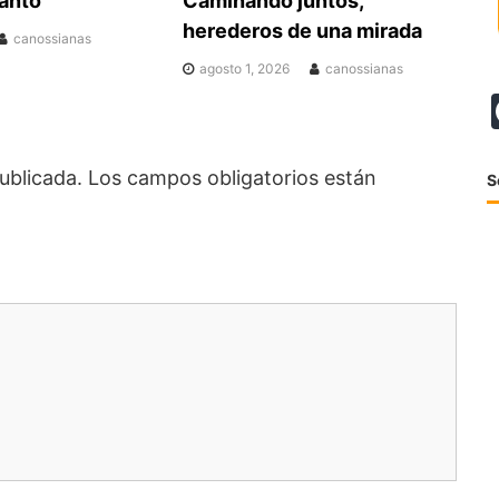
anto
Caminando juntos,
herederos de una mirada
canossianas
agosto 1, 2026
canossianas
ublicada.
Los campos obligatorios están
S