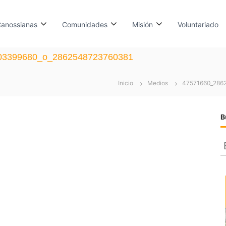
anossianas
Comunidades
Misión
Voluntariado
03399680_o_2862548723760381
Inicio
Medios
47571660_286
B
s
c
a
r