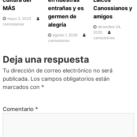
c
MÁS
entrañas y es
Canossianos y
i
germen de
amigos
mayo 3, 2023
alegría
canossianas
diciembre 24,
ó
2020
agosto 1, 2026
canossianas
canossianas
n
Deja una respuesta
d
Tu dirección de correo electrónico no será
publicada.
Los campos obligatorios están
e
marcados con
*
e
Comentario
*
n
t