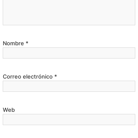
r
a
d
Nombre
*
a
s
Correo electrónico
*
Web