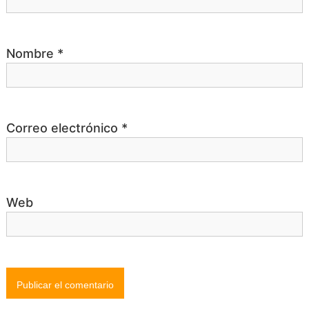
r
Nombre
*
a
d
Correo electrónico
*
a
s
Web