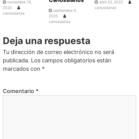
c
noviembre 19,
abril 22, 2022
2022
canossianas
septiembre 4,
canossianas
i
2025
canossianas
ó
Deja una respuesta
n
Tu dirección de correo electrónico no será
publicada.
Los campos obligatorios están
d
marcados con
*
e
Comentario
*
e
n
t