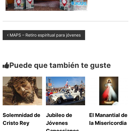
a
d
n
o
a
s
N
MAPS – Retiro espiritual para jóvenes
a
Puede que también te guste
v
e
g
a
Solemnidad de
Jubileo de
El Manantial de
Cristo Rey
Jóvenes
la Misericordia
Canossianos